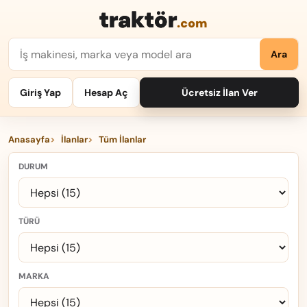
traktör
.com
Ara
Giriş Yap
Hesap Aç
Ücretsiz İlan Ver
Anasayfa
İlanlar
Tüm İlanlar
DURUM
TÜRÜ
MARKA