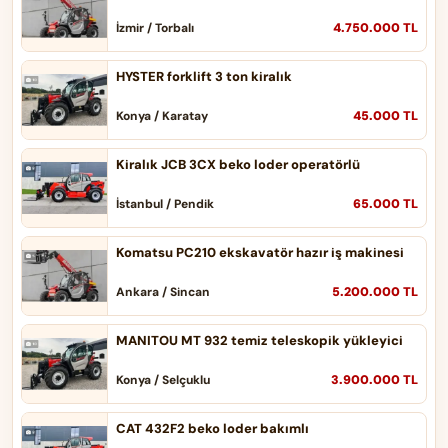
4.750.000 TL
İzmir / Torbalı
HYSTER forklift 3 ton kiralık
45.000 TL
Konya / Karatay
Kiralık JCB 3CX beko loder operatörlü
65.000 TL
İstanbul / Pendik
Komatsu PC210 ekskavatör hazır iş makinesi
5.200.000 TL
Ankara / Sincan
MANITOU MT 932 temiz teleskopik yükleyici
3.900.000 TL
Konya / Selçuklu
CAT 432F2 beko loder bakımlı