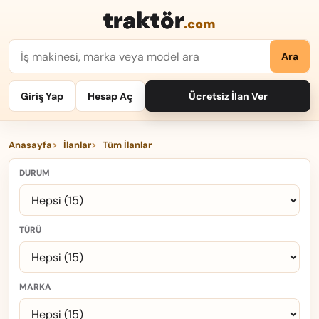
traktör
.com
Ara
Giriş Yap
Hesap Aç
Ücretsiz İlan Ver
Anasayfa
İlanlar
Tüm İlanlar
DURUM
TÜRÜ
MARKA