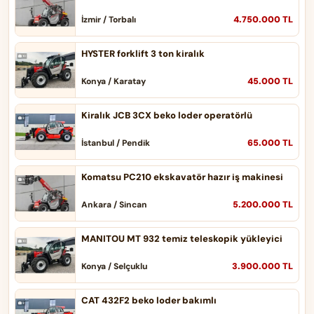
4.750.000 TL
İzmir / Torbalı
HYSTER forklift 3 ton kiralık
45.000 TL
Konya / Karatay
Kiralık JCB 3CX beko loder operatörlü
65.000 TL
İstanbul / Pendik
Komatsu PC210 ekskavatör hazır iş makinesi
5.200.000 TL
Ankara / Sincan
MANITOU MT 932 temiz teleskopik yükleyici
3.900.000 TL
Konya / Selçuklu
CAT 432F2 beko loder bakımlı