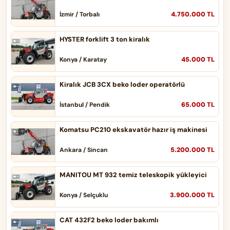
4.750.000 TL
İzmir / Torbalı
HYSTER forklift 3 ton kiralık
45.000 TL
Konya / Karatay
Kiralık JCB 3CX beko loder operatörlü
65.000 TL
İstanbul / Pendik
Komatsu PC210 ekskavatör hazır iş makinesi
5.200.000 TL
Ankara / Sincan
MANITOU MT 932 temiz teleskopik yükleyici
3.900.000 TL
Konya / Selçuklu
CAT 432F2 beko loder bakımlı