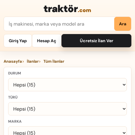
traktör
.com
Ara
Giriş Yap
Hesap Aç
Ücretsiz İlan Ver
Anasayfa
İlanlar
Tüm İlanlar
DURUM
TÜRÜ
MARKA