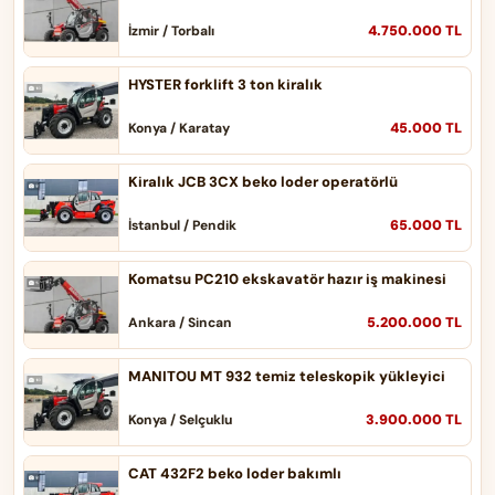
4.750.000 TL
İzmir / Torbalı
HYSTER forklift 3 ton kiralık
45.000 TL
Konya / Karatay
Kiralık JCB 3CX beko loder operatörlü
65.000 TL
İstanbul / Pendik
Komatsu PC210 ekskavatör hazır iş makinesi
5.200.000 TL
Ankara / Sincan
MANITOU MT 932 temiz teleskopik yükleyici
3.900.000 TL
Konya / Selçuklu
CAT 432F2 beko loder bakımlı