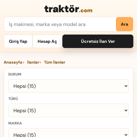
traktör
.com
Ara
Giriş Yap
Hesap Aç
Ücretsiz İlan Ver
Anasayfa
İlanlar
Tüm İlanlar
DURUM
TÜRÜ
MARKA