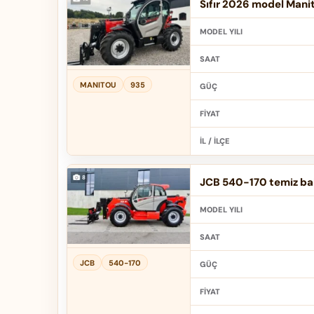
Sıfır 2026 model Mani
MODEL YILI
SAAT
MANITOU
935
GÜÇ
FIYAT
İL / İLÇE
JCB 540-170 temiz bak
MODEL YILI
SAAT
JCB
540-170
GÜÇ
FIYAT