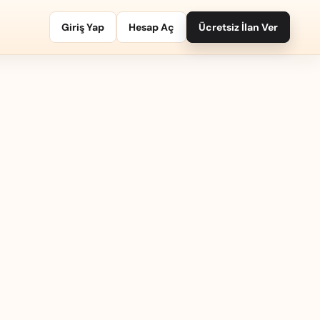
Giriş Yap
Hesap Aç
Ücretsiz İlan Ver