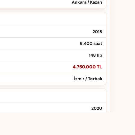
Ankara / Kazan
2018
6.400 saat
148 hp
4.750.000 TL
İzmir / Torbalı
2020
2.100 saat
58 hp