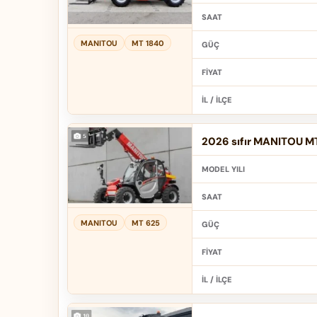
SAAT
MANITOU
MT 1840
GÜÇ
FIYAT
İL / İLÇE
2026 sıfır MANITOU MT
MODEL YILI
SAAT
MANITOU
MT 625
GÜÇ
FIYAT
İL / İLÇE