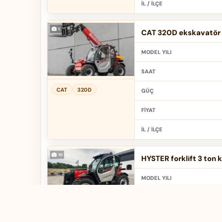
İL / İLÇE
CAT 320D ekskavatör f
MODEL YILI
SAAT
CAT
320D
GÜÇ
FIYAT
İL / İLÇE
HYSTER forklift 3 ton k
MODEL YILI
SAAT
HYSTER
3 ton
GÜÇ