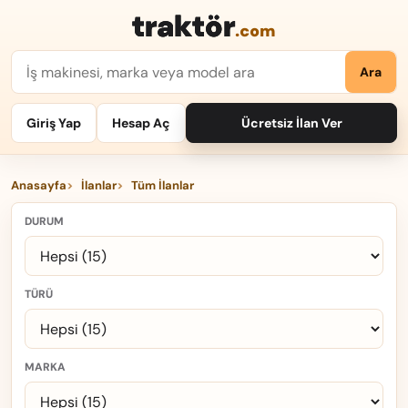
traktör
.com
Ara
Giriş Yap
Hesap Aç
Ücretsiz İlan Ver
Anasayfa
İlanlar
Tüm İlanlar
DURUM
TÜRÜ
MARKA