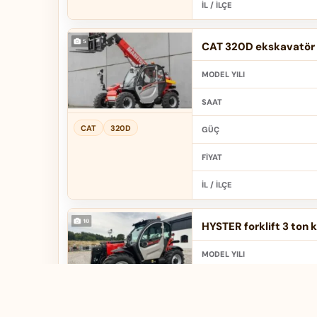
İL / İLÇE
CAT 320D ekskavatör f
MODEL YILI
SAAT
CAT
320D
GÜÇ
FIYAT
İL / İLÇE
HYSTER forklift 3 ton k
MODEL YILI
SAAT
HYSTER
3 ton
GÜÇ