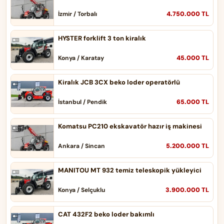
4.750.000 TL
İzmir / Torbalı
HYSTER forklift 3 ton kiralık
45.000 TL
Konya / Karatay
Kiralık JCB 3CX beko loder operatörlü
65.000 TL
İstanbul / Pendik
Komatsu PC210 ekskavatör hazır iş makinesi
5.200.000 TL
Ankara / Sincan
MANITOU MT 932 temiz teleskopik yükleyici
3.900.000 TL
Konya / Selçuklu
CAT 432F2 beko loder bakımlı