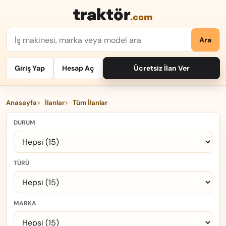
traktör
.com
Ara
Giriş Yap
Hesap Aç
Ücretsiz İlan Ver
Anasayfa
İlanlar
Tüm İlanlar
DURUM
TÜRÜ
MARKA