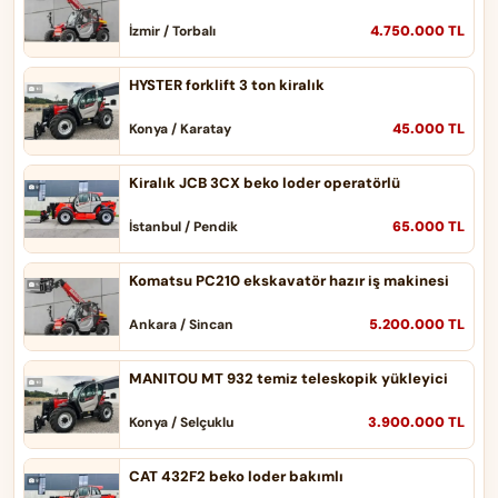
4.750.000 TL
İzmir / Torbalı
HYSTER forklift 3 ton kiralık
45.000 TL
Konya / Karatay
Kiralık JCB 3CX beko loder operatörlü
65.000 TL
İstanbul / Pendik
Komatsu PC210 ekskavatör hazır iş makinesi
5.200.000 TL
Ankara / Sincan
MANITOU MT 932 temiz teleskopik yükleyici
3.900.000 TL
Konya / Selçuklu
CAT 432F2 beko loder bakımlı