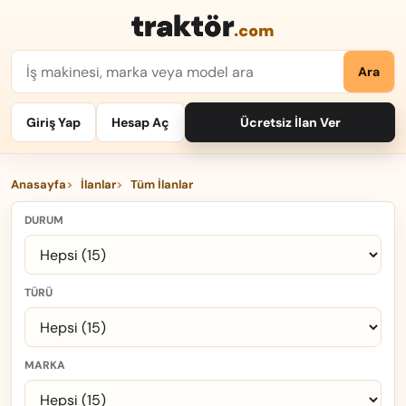
traktör
.com
Ara
Giriş Yap
Hesap Aç
Ücretsiz İlan Ver
Anasayfa
İlanlar
Tüm İlanlar
DURUM
TÜRÜ
MARKA