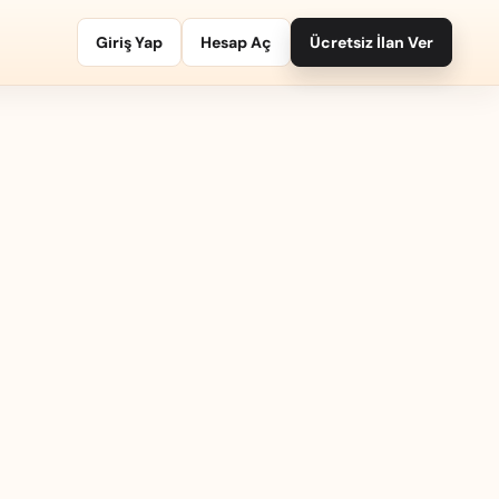
Giriş Yap
Hesap Aç
Ücretsiz İlan Ver