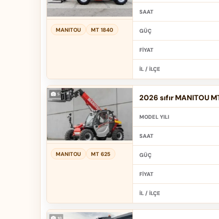
SAAT
MANITOU
MT 1840
GÜÇ
FIYAT
İL / İLÇE
2026 sıfır MANITOU MT
MODEL YILI
SAAT
MANITOU
MT 625
GÜÇ
FIYAT
İL / İLÇE