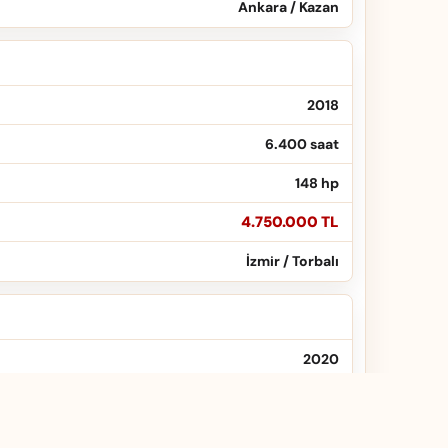
Ankara / Kazan
2018
6.400 saat
148 hp
4.750.000 TL
İzmir / Torbalı
2020
2.100 saat
58 hp