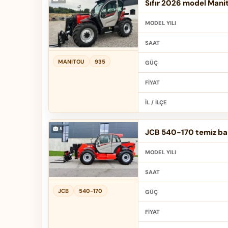
Sıfır 2026 model Mani
MODEL YILI
SAAT
MANITOU
935
GÜÇ
FIYAT
İL / İLÇE
JCB 540-170 temiz bak
MODEL YILI
SAAT
JCB
540-170
GÜÇ
FIYAT