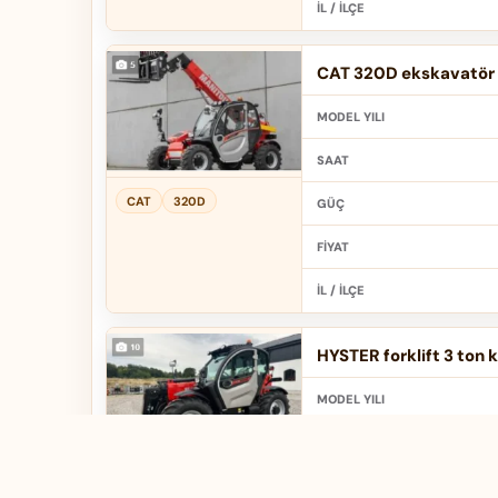
İL / İLÇE
CAT 320D ekskavatör f
MODEL YILI
SAAT
CAT
320D
GÜÇ
FIYAT
İL / İLÇE
HYSTER forklift 3 ton k
MODEL YILI
SAAT
HYSTER
3 ton
GÜÇ