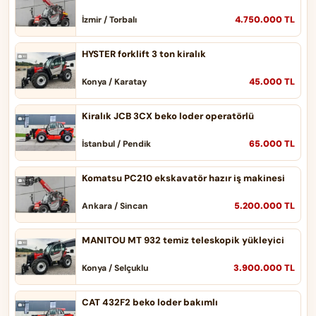
4.750.000 TL
İzmir / Torbalı
HYSTER forklift 3 ton kiralık
45.000 TL
Konya / Karatay
Kiralık JCB 3CX beko loder operatörlü
65.000 TL
İstanbul / Pendik
Komatsu PC210 ekskavatör hazır iş makinesi
5.200.000 TL
Ankara / Sincan
MANITOU MT 932 temiz teleskopik yükleyici
3.900.000 TL
Konya / Selçuklu
CAT 432F2 beko loder bakımlı