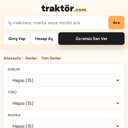
traktör
.com
Ara
Giriş Yap
Hesap Aç
Ücretsiz İlan Ver
Anasayfa
İlanlar
Tüm İlanlar
DURUM
TÜRÜ
MARKA