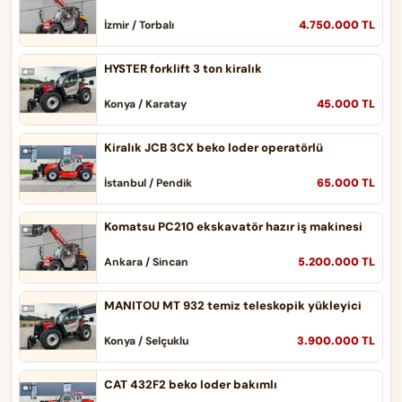
4.750.000 TL
İzmir / Torbalı
HYSTER forklift 3 ton kiralık
45.000 TL
Konya / Karatay
Kiralık JCB 3CX beko loder operatörlü
65.000 TL
İstanbul / Pendik
Komatsu PC210 ekskavatör hazır iş makinesi
5.200.000 TL
Ankara / Sincan
MANITOU MT 932 temiz teleskopik yükleyici
3.900.000 TL
Konya / Selçuklu
CAT 432F2 beko loder bakımlı