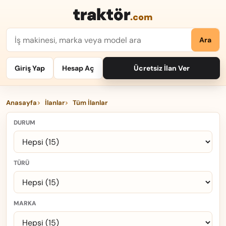
traktör
.com
Ara
Giriş Yap
Hesap Aç
Ücretsiz İlan Ver
Anasayfa
İlanlar
Tüm İlanlar
DURUM
TÜRÜ
MARKA