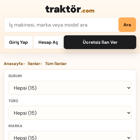
traktör
.com
Ara
Giriş Yap
Hesap Aç
Ücretsiz İlan Ver
Anasayfa
İlanlar
Tüm İlanlar
DURUM
TÜRÜ
MARKA