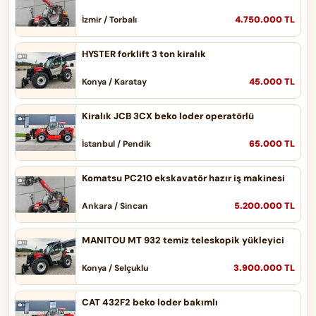
4.750.000 TL
İzmir / Torbalı
HYSTER forklift 3 ton kiralık
45.000 TL
Konya / Karatay
Kiralık JCB 3CX beko loder operatörlü
65.000 TL
İstanbul / Pendik
Komatsu PC210 ekskavatör hazır iş makinesi
5.200.000 TL
Ankara / Sincan
MANITOU MT 932 temiz teleskopik yükleyici
3.900.000 TL
Konya / Selçuklu
CAT 432F2 beko loder bakımlı